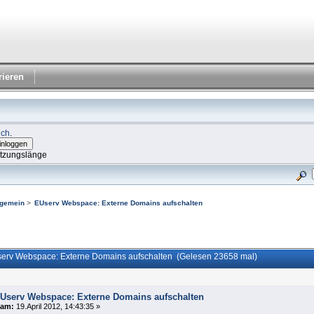
rieren
ich
.
itzungslänge
lgemein
>
EUserv Webspace: Externe Domains aufschalten
erv Webspace: Externe Domains aufschalten (Gelesen 23658 mal)
Userv Webspace: Externe Domains aufschalten
am:
19.April 2012, 14:43:35 »