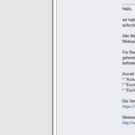
Hallo,
wir hab
aufscha
Alle W
Webspa
Für Re
gehost
befinde
Anzahl 
* "Act
* "Exc
* "Exc
Die Ve
https:/
Weitere
http:/