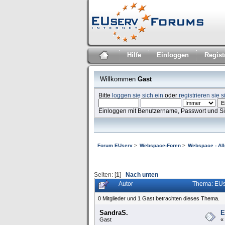
Hilfe
Einloggen
Regist
Willkommen
Gast
Bitte
loggen sie sich ein
oder
registrieren sie s
Einloggen mit Benutzername, Passwort und S
Forum EUserv
>
Webspace-Foren
>
Webspace - Al
Seiten: [
1
]
Nach unten
Autor
Thema: EUs
0 Mitglieder und 1 Gast betrachten dieses Thema.
SandraS.
E
Gast
«