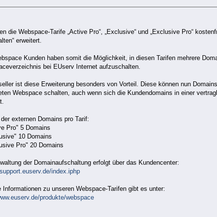
en die Webspace-Tarife „Active Pro“, „Exclusive“ und „Exclusive Pro“ kosten
lten“ erweitert.
ebspace Kunden haben somit die Möglichkeit, in diesen Tarifen mehrere Doma
ceverzeichnis bei EUserv Internet aufzuschalten.
seller ist diese Erweiterung besonders von Vorteil. Diese können nun Domain
eten Webspace schalten, auch wenn sich die Kundendomains in einer vertrag
t.
der externen Domains pro Tarif:
ive Pro" 5 Domains
lusive" 10 Domains
lusive Pro" 20 Domains
rwaltung der Domainaufschaltung erfolgt über das Kundencenter:
/support.euserv.de/index.iphp
 Informationen zu unseren Webspace-Tarifen gibt es unter:
/www.euserv.de/produkte/webspace